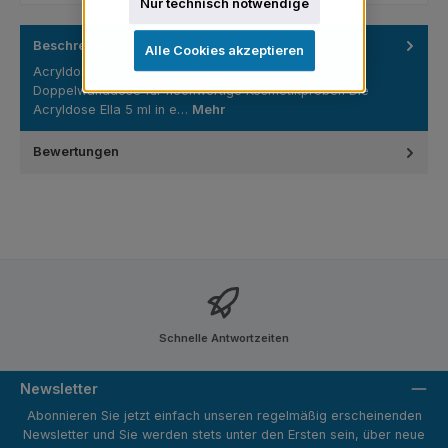
Nur technisch notwendige
Beschreibung
Alle Cookies akzeptieren
Acryldose Ella 5 ml silber – Kompakte konische
Doppelwanddose für hochwertige Kosmetikproben Die
Acryldose Ella 5 ml in e…
Mehr
Bewertungen
Schnelle Antwortzeiten
Newsletter
Abonnieren Sie jetzt einfach unseren regelmäßig erscheinenden
Newsletter und Sie werden stets unter den Ersten sein, über neue