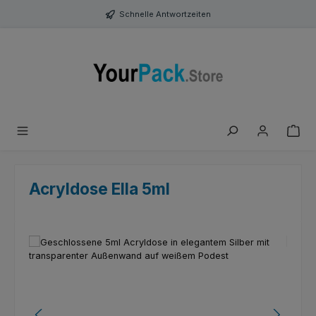
Zum Hauptinhalt springen
Schnelle Antwortzeiten
Acryldose Ella 5ml
Bildergalerie überspringen