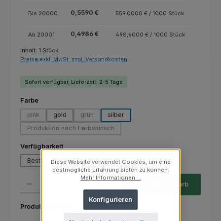
0,5590 €
Bis
20000
559,0000 € / 1000 Stück
0,4986 €
Ab
20001
498,6000 € / 1000 Stück
Inhalt:
1 Stück
Preise exkl. MwSt. zzgl. Versandkosten
Sofort verfügbar, Lieferzeit: 2-5 Tage
auswählen
Farbe
pink
gold
grün
silber
(Diese Option ist zurzeit nicht verfügbar.)
(Diese Option ist zurzeit nicht verfügbar.)
Produktion nach Farbwunsch
(Diese Option ist zurzeit nicht verfügbar.)
auswählen
Verfügbarkeit
Bestellware
Lagerware
Diese Website verwendet Cookies, um eine
bestmögliche Erfahrung bieten zu können.
Produkt Anzahl: Gib den gewünschten Wert ein oder benutze die Schaltfl
Mehr Informationen ...
Stück
In den Warenkorb
Konfigurieren
Produktnummer:
L12.04.01.1.5.11