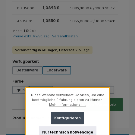
1,0893 €
Bis
15000
1.089,3000 € / 1000 Stück
1,0550 €
Ab
15001
1.055,0000 € / 1000 Stück
Inhalt:
1 Stück
Preise exkl. MwSt. zzgl. Versandkosten
Versandfertig in 60 Tagen, Lieferzeit 2-5 Tage
auswählen
Verfügbarkeit
Bestellware
Lagerware
auswählen
Farbe
grün
perlmutt
Produktion nach Farbwunsch
Diese Website verwendet Cookies, um eine
bestmögliche Erfahrung bieten zu können.
Produkt Anzahl: Gib den gewünschten Wert ein oder benutze die Schaltfl
Stück
In den Warenkorb
Mehr Informationen ...
Produktnummer:
12.04.14.2.15.1
Konfigurieren
Nur technisch notwendige