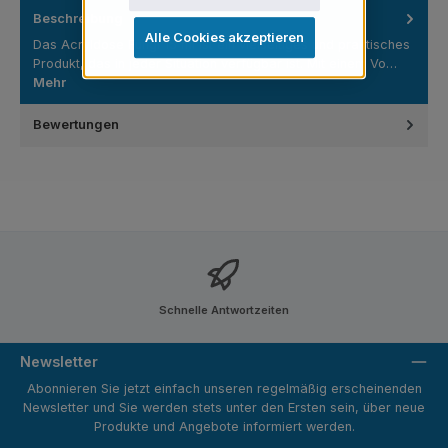
Beschreibung
Alle Cookies akzeptieren
Das Acryldose Fungi 15 ml ist ein vielseitiges und praktisches
Produkt, das in jeder Situation verfügbar ist. Mit einem Vo…
Mehr
Bewertungen
Schnelle Antwortzeiten
Newsletter
Abonnieren Sie jetzt einfach unseren regelmäßig erscheinenden
Newsletter und Sie werden stets unter den Ersten sein, über neue
Produkte und Angebote informiert werden.