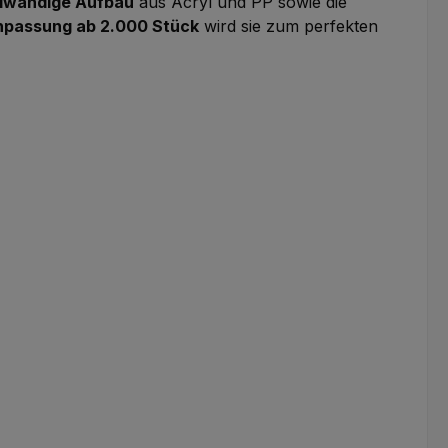
lwandige Aufbau
aus Acryl und PP sowie die
npassung ab 2.000 Stück
wird sie zum perfekten