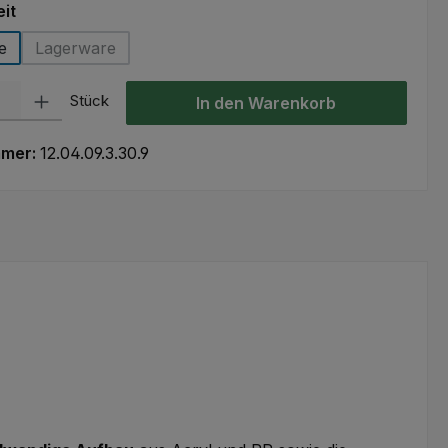
auswählen
it
e
Lagerware
(Diese Option ist zurzeit nicht verfügbar.)
l: Gib den gewünschten Wert ein oder benutze die Schaltflächen um
Stück
In den Warenkorb
mmer:
12.04.09.3.30.9