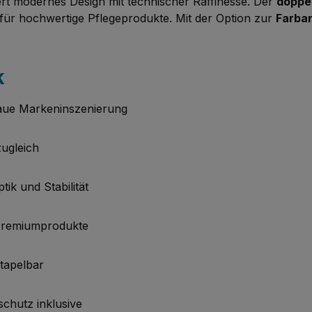
rt modernes Design mit technischer Raffinesse. Der
doppe
für hochwertige Pflegeprodukte. Mit der Option zur
Farba
k
aue Markeninszenierung
zugleich
ik und Stabilität
r Premiumprodukte
tapelbar
chutz inklusive