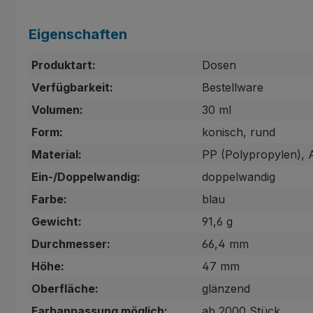
Eigenschaften
Produktart:
Dosen
Verfügbarkeit:
Bestellware
Volumen:
30 ml
Form:
konisch, rund
Material:
PP (Polypropylen), 
Ein-/Doppelwandig:
doppelwandig
Farbe:
blau
Gewicht:
91,6 g
Durchmesser:
66,4 mm
Höhe:
47 mm
Oberfläche:
glänzend
Farbanpassung möglich:
ab 2000 Stück