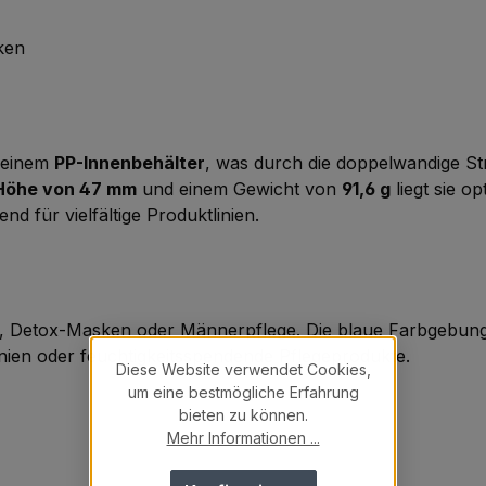
ken
 einem
PP-Innenbehälter
, was durch die doppelwandige St
Höhe von 47 mm
und einem Gewicht von
91,6 g
liegt sie o
d für vielfältige Produktlinien.
, Detox-Masken oder Männerpflege. Die blaue Farbgebung ve
nien oder feuchtigkeitsspendende Pflegeprodukte.
Diese Website verwendet Cookies,
um eine bestmögliche Erfahrung
bieten zu können.
Mehr Informationen ...