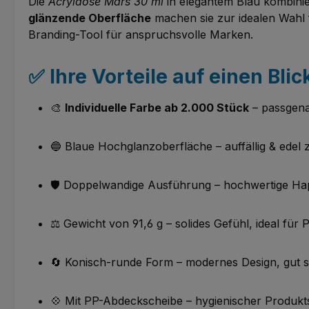
Die
Acryldose Mars 30 ml
in elegantem Blau kombinie
glänzende Oberfläche
machen sie zur idealen Wahl 
Branding-Tool für anspruchsvolle Marken.
✅ Ihre Vorteile auf einen Blic
🎨
Individuelle Farbe ab 2.000 Stück
– passgen
🔵 Blaue Hochglanzoberfläche – auffällig & edel 
🛡️ Doppelwandige Ausführung – hochwertige Hapt
⚖️ Gewicht von 91,6 g – solides Gefühl, ideal fü
🔄 Konisch-runde Form – modernes Design, gut s
💠 Mit PP-Abdeckscheibe – hygienischer Produkts