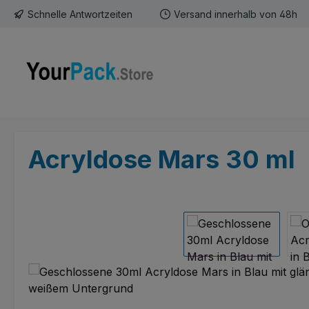
Schnelle Antwortzeiten
Versand innerhalb von 48h
m Hauptinhalt springen
Zur Suche springen
Zur Hauptnavigation springen
Acryldose Mars 30 ml
Bildergalerie überspringen