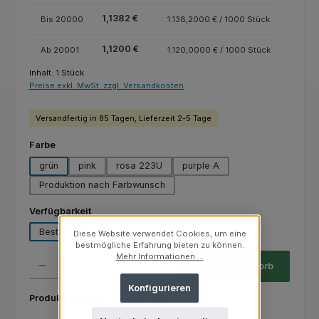
1,1382 €
Bis
20000
1.138,2000 € / 1000 Stück
1,1200 €
Ab
20001
1.120,0000 € / 1000 Stück
Inhalt:
1 Stück
Preise exkl. MwSt. zzgl. Versandkosten
Versandfertig in 85 Tagen, Lieferzeit 2-5 Tage
auswählen
Farbe
grün
pink
rosa 223U
purple A
Produktion nach Farbwunsch
auswählen
Verfügbarkeit
Bestellware
Lagerware
Diese Website verwendet Cookies, um eine
(Diese Option ist zurzeit nicht verfügbar.)
bestmögliche Erfahrung bieten zu können.
Produkt Anzahl: Gib den gewünschten Wert ein oder benutze die Schaltfl
Mehr Informationen ...
Stück
In den Warenkorb
Konfigurieren
Produktnummer:
12.04.11.2.15.4