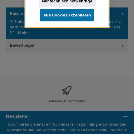
Nur technisch notwendige
Beschreibung
Alle Cookies akzeptieren
💚 Natürlich. Kompakt. Markenstark. Die Acryldose Ocean 15
ml in modernem Grün bringt Frische und Natürlichkeit in jede
Pf…
Mehr
Bewertungen
Schnelle Antwortzeiten
Newsletter
Abonnieren Sie jetzt einfach unseren regelmäßig erscheinenden
Newsletter und Sie werden stets unter den Ersten sein, über neue