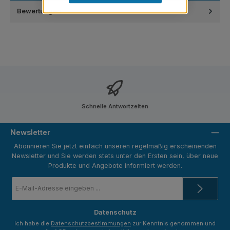
Bewertungen
Schnelle Antwortzeiten
Newsletter
Abonnieren Sie jetzt einfach unseren regelmäßig erscheinenden
Newsletter und Sie werden stets unter den Ersten sein, über neue
Produkte und Angebote informiert werden.
E-
Mail-
Adresse
*
Datenschutz
Ich habe die
Datenschutzbestimmungen
zur Kenntnis genommen und