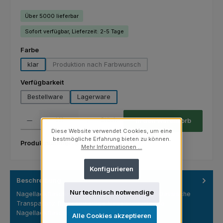
Über 5000 lieferbar
Sofort verfügbar, Lieferzeit: 2-5 Tage
auswählen
Farbe
klar
Produktion nach Farbwunsch
(Diese Option ist zurzeit nicht verfügbar.)
auswählen
Verfügbarkeit
Bestellware
Lagerware
Produkt Anzahl: Gib den gewünschten Wert ein oder benutze die Schaltfl
Stück
In den Warenkorb
Diese Website verwendet Cookies, um eine
bestmögliche Erfahrung bieten zu können.
Produktnummer:
03.01.881-1
Mehr Informationen ...
Konfigurieren
Beschreibung
Nur technisch notwendige
Nagellackflasche Cylinder Regular 8 ml klar – Klassische
Transparenz für hochwertige Nagelprodukte Die
Nagellackflasche C…
Mehr
Alle Cookies akzeptieren