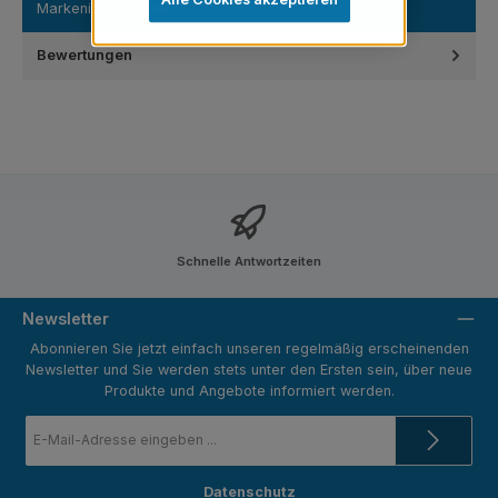
Markeniden…
Mehr
Bewertungen
Schnelle Antwortzeiten
Newsletter
Abonnieren Sie jetzt einfach unseren regelmäßig erscheinenden
Newsletter und Sie werden stets unter den Ersten sein, über neue
Produkte und Angebote informiert werden.
E-
Mail-
Adresse
*
Datenschutz