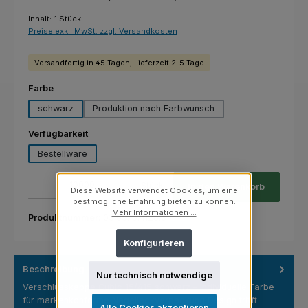
Inhalt:
1 Stück
Preise exkl. MwSt. zzgl. Versandkosten
Versandfertig in 45 Tagen, Lieferzeit 2-5 Tage
auswählen
Farbe
schwarz
Produktion nach Farbwunsch
auswählen
Verfügbarkeit
Bestellware
Produkt Anzahl: Gib den gewünschten Wert ein oder benutze die Schaltfl
Stück
In den Warenkorb
Diese Website verwendet Cookies, um eine
bestmögliche Erfahrung bieten zu können.
Mehr Informationen ...
Produktnummer:
03.05.15/1126.3
Konfigurieren
Beschreibung
Nur technisch notwendige
Verschlusskappe Cubic 15/415 schwarz – Individuelle Farbe
für markenkonforme Nagellackverpackung Design trifft
Alle Cookies akzeptieren