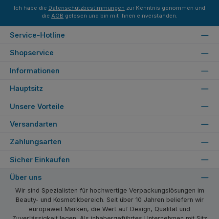
Ich habe die
Datenschutzbestimmungen
zur Kenntnis genommen und
die
AGB
gelesen und bin mit ihnen einverstanden.
Service-Hotline
Shopservice
Informationen
Hauptsitz
Unsere Vorteile
Versandarten
Zahlungsarten
Sicher Einkaufen
Über uns
Wir sind Spezialisten für hochwertige Verpackungslösungen im
Beauty- und Kosmetikbereich. Seit über 10 Jahren beliefern wir
europaweit Marken, die Wert auf Design, Qualität und
Zuverlässigkeit legen. Als inhabergeführtes Unternehmen mit Sitz