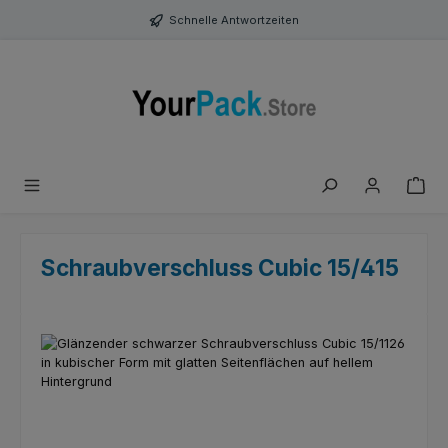
Zum Hauptinhalt springen
Schnelle Antwortzeiten
Schraubverschluss Cubic 15/415
Bildergalerie überspringen