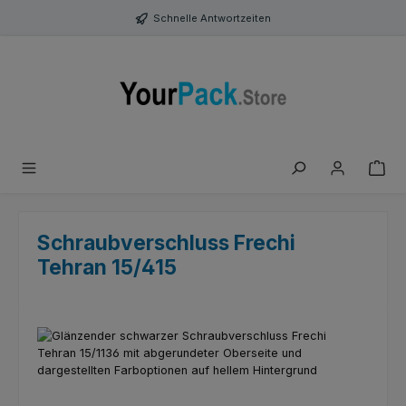
Zum Hauptinhalt springen
Schnelle Antwortzeiten
Schraubverschluss Frechi
Tehran 15/415
Bildergalerie überspringen