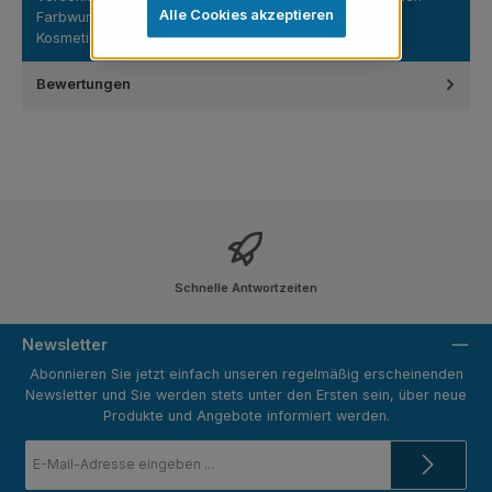
Alle Cookies akzeptieren
Farbwunsch für markenstarke Linien 🎨 Glänzende
Kosmetikkappe – ind…
Mehr
Bewertungen
Schnelle Antwortzeiten
Newsletter
Abonnieren Sie jetzt einfach unseren regelmäßig erscheinenden
Newsletter und Sie werden stets unter den Ersten sein, über neue
Produkte und Angebote informiert werden.
E-
Mail-
Adresse