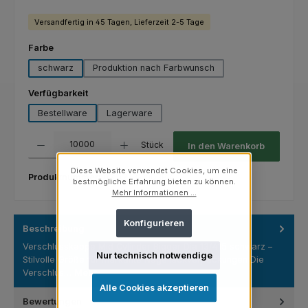
Versandfertig in 45 Tagen, Lieferzeit 2-5 Tage
auswählen
Farbe
schwarz
Produktion nach Farbwunsch
auswählen
Verfügbarkeit
Bestellware
Lagerware
Produkt Anzahl: Gib den gewünschten Wert ein oder benutze die Schaltfl
Stück
In den Warenkorb
Diese Website verwendet Cookies, um eine
Produktnummer:
03.02.13-1003B.4
bestmögliche Erfahrung bieten zu können.
Mehr Informationen ...
Konfigurieren
Beschreibung
Verschlusskappe Mid Cylinder Bigger Dia 13/415 schwarz –
Nur technisch notwendige
Stilvolle Größe für markante Nagellackverpackungen Die
Verschlus…
Mehr
Alle Cookies akzeptieren
Bewertungen