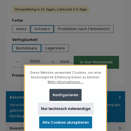
Versandfertig in 45 Tagen, Lieferzeit 2-5 Tage
auswählen
Farbe
weiss
schwarz
Produktion nach Farbwunsch
auswählen
Verfügbarkeit
Bestellware
Lagerware
Produkt Anzahl: Gib den gewünschten Wert ein oder benutze die Schaltfl
Stück
In den Warenkorb
Diese Website verwendet Cookies, um eine
Produktnummer:
03.02.13/1022C.3
bestmögliche Erfahrung bieten zu können.
Mehr Informationen ...
Konfigurieren
Beschreibung
Verschlusskappe Mini Double Wall 13/415 schwarz – Kompakt,
Nur technisch notwendige
glänzend & markenkonform ab 10.000 Stück Schwarze
Rundkapp…
Mehr
Alle Cookies akzeptieren
Bewertungen