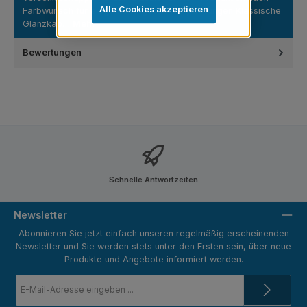
Alle Cookies akzeptieren
Farbwunsch für elegante Nagellackverpackungen Klassische
Glanzkap…
Mehr
Bewertungen
Schnelle Antwortzeiten
Newsletter
Abonnieren Sie jetzt einfach unseren regelmäßig erscheinenden
Newsletter und Sie werden stets unter den Ersten sein, über neue
Produkte und Angebote informiert werden.
E-
Mail-
Adresse