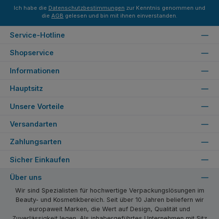
Ich habe die
Datenschutzbestimmungen
zur Kenntnis genommen und
die
AGB
gelesen und bin mit ihnen einverstanden.
Service-Hotline
Shopservice
Informationen
Hauptsitz
Unsere Vorteile
Versandarten
Zahlungsarten
Sicher Einkaufen
Über uns
Wir sind Spezialisten für hochwertige Verpackungslösungen im
Beauty- und Kosmetikbereich. Seit über 10 Jahren beliefern wir
europaweit Marken, die Wert auf Design, Qualität und
Zuverlässigkeit legen. Als inhabergeführtes Unternehmen mit Sitz