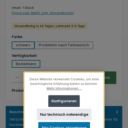
Inhalt:
1 Stück
Preise exkl. MwSt. zzgl. Versandkosten
Versandfertig in 45 Tagen, Lieferzeit 2-5 Tage
auswählen
Farbe
schwarz
Produktion nach Farbwunsch
auswählen
Verfügbarkeit
Bestellware
Produkt Anzahl: Gib den gewünschten Wert ein oder benutze die Schaltfl
Stück
In den Warenkorb
Diese Website verwendet Cookies, um eine
bestmögliche Erfahrung bieten zu können.
Mehr Informationen ...
Produktnummer:
03.02.13/1126.1
Konfigurieren
Beschreibung
Nur technisch notwendige
Verschlusskappe Oval 13/415 schwarz – Individuelle Farbe für
hochwertige Nagellackverpackungen Glänzende
Alle Cookies akzeptieren