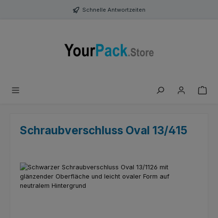
Zum Hauptinhalt springen
Schnelle Antwortzeiten
Schraubverschluss Oval 13/415
Bildergalerie überspringen