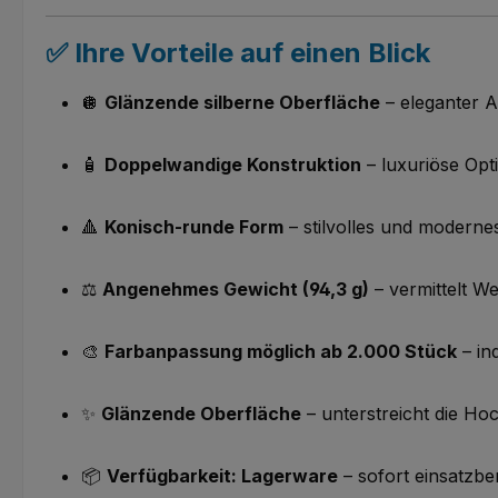
✅ Ihre Vorteile auf einen Blick
🪩
Glänzende silberne Oberfläche
– eleganter A
🧴
Doppelwandige Konstruktion
– luxuriöse Opt
🔺
Konisch-runde Form
– stilvolles und modern
⚖️
Angenehmes Gewicht (94,3 g)
– vermittelt Wer
🎨
Farbanpassung möglich ab 2.000 Stück
– in
✨
Glänzende Oberfläche
– unterstreicht die Ho
📦
Verfügbarkeit: Lagerware
– sofort einsatzber