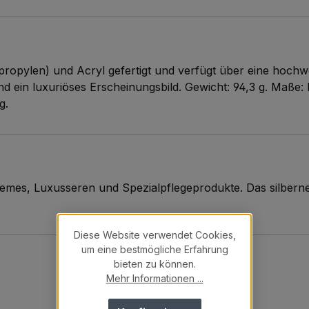
propylen) und Acryl gefertigt und verfügt über eine hochw
 und ein luxuriöses Erscheinungsbild. Gewicht: 94,3 g. Ma
g.
emes, Luxusseren und Spezialpflegeprodukte. Das silberne
Diese Website verwendet Cookies,
um eine bestmögliche Erfahrung
bieten zu können.
Mehr Informationen ...