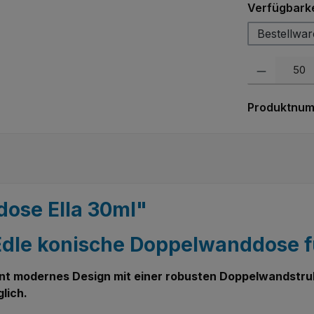
Verfügbarke
Bestellwar
Produkt Anzah
Produktnu
dose Ella 30ml"
– Edle konische Doppelwanddose
eint modernes Design mit einer robusten Doppelwandstrukt
lich.