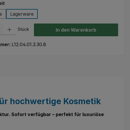
auswählen
it
e
Lagerware
l: Gib den gewünschten Wert ein oder benutze die Schaltflächen um
Stück
In den Warenkorb
mmer:
L12.04.01.3.30.8
 für hochwertige Kosmetik
ur. Sofort verfügbar – perfekt für luxuriöse