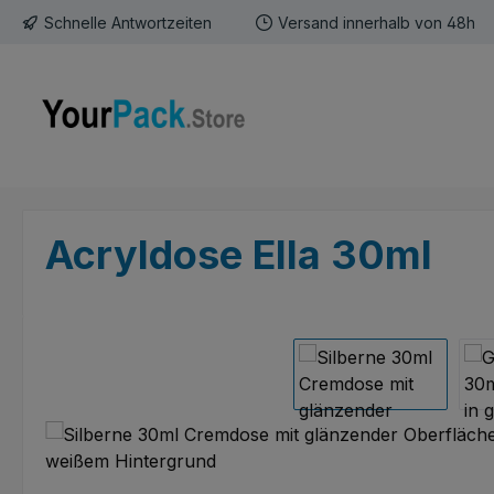
Schnelle Antwortzeiten
Versand innerhalb von 48h
m Hauptinhalt springen
Zur Suche springen
Zur Hauptnavigation springen
Acryldose Ella 30ml
Bildergalerie überspringen