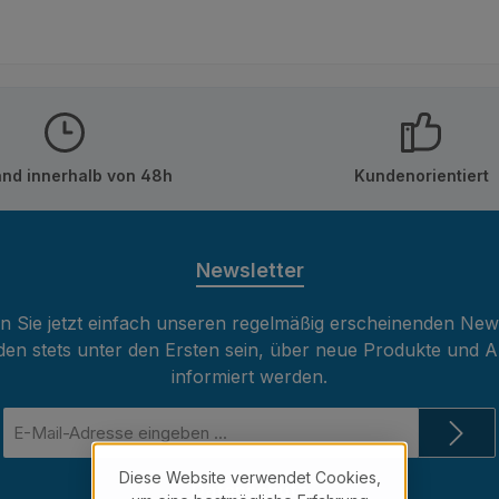
and innerhalb von 48h
Kundenorientiert
Newsletter
 Sie jetzt einfach unseren regelmäßig erscheinenden New
den stets unter den Ersten sein, über neue Produkte und 
informiert werden.
E-
Mail-
Adresse
Diese Website verwendet Cookies,
Datenschutz
*