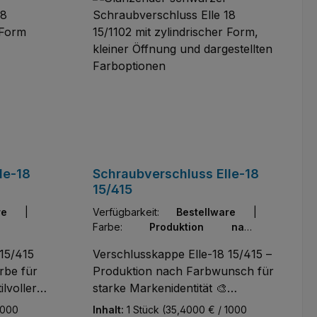
le-18
Schraubverschluss Elle-18
15/415
ware
|
Verfügbarkeit:
Bestellware
|
Farbe:
Produktion nach
Farbwunsch
15/415
Verschlusskappe Elle-18 15/415 –
rbe für
Produktion nach Farbwunsch für
lvoller
starke Markenidentität 🎨
ssung ab
Maßgeschneiderte Farbgestaltung
1000
Inhalt:
1 Stück
(35,4000 € / 1000