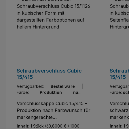
Schraubverschluss Cubic
Schrau
15/415
15/415
Verfügbarkeit:
Bestellware
|
Verfügb
Farbe:
Produktion nach
Farbe:
sc
Farbwunsch
Verschlusskappe Cubic 15/415 –
Verschlu
Produktion nach Farbwunsch für
schwarz 
markengerechte
markenk
Nagellackverpackungen
Nagellac
Inhalt:
1 Stück
(63,8000 € / 1000
Inhalt:
1 