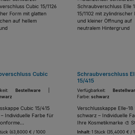
bverschluss Cubic
Schraubverschluss El
15/415
arkeit:
Bestellware
|
Verfügbarkeit:
Bestell
hwarz
Farbe:
schwarz
sskappe Cubic 15/415
Verschlusskappe Elle-18 
– Individuelle Farbe für
schwarz – Individuelle Fa
onforme
Ihre Kosmetikmarke 🎨 Sti
kverpackung Design trifft
Verschluss mit Farbanpa
Stück
(63,8000 € / 1000
Inhalt:
1 Stück
(35,4000 € / 