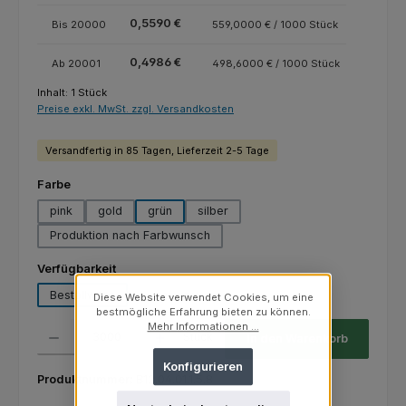
0,5590 €
Bis
20000
559,0000 € / 1000 Stück
0,4986 €
Ab
20001
498,6000 € / 1000 Stück
Inhalt:
1 Stück
Preise exkl. MwSt. zzgl. Versandkosten
Versandfertig in 85 Tagen, Lieferzeit 2-5 Tage
auswählen
Farbe
pink
gold
grün
silber
Produktion nach Farbwunsch
auswählen
Verfügbarkeit
Bestellware
Lagerware
Diese Website verwendet Cookies, um eine
(Diese Option ist zurzeit nicht verfügbar.)
bestmögliche Erfahrung bieten zu können.
Produkt Anzahl: Gib den gewünschten Wert ein oder benutze die Schaltfl
Mehr Informationen ...
Stück
In den Warenkorb
Konfigurieren
Produktnummer:
B12.04.01.1.5.8