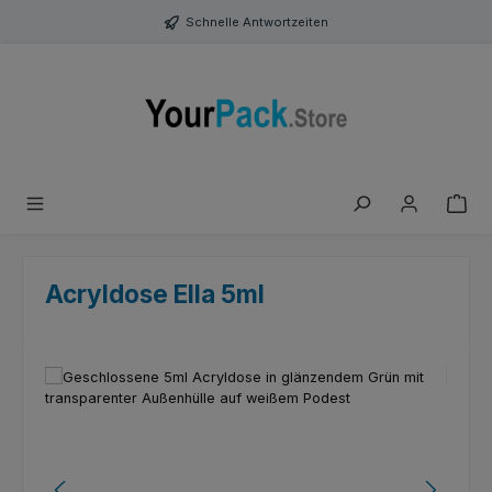
Zum Hauptinhalt springen
Schnelle Antwortzeiten
Acryldose Ella 5ml
Bildergalerie überspringen