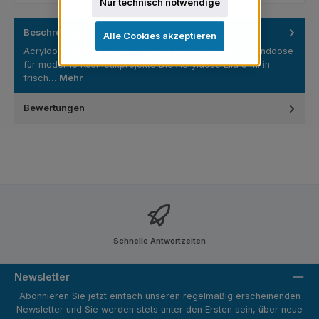
Nur technisch notwendige
Beschreibung
Alle Cookies akzeptieren
Acryldose Ella 5 ml grün – Frische konische Doppelwanddose
für moderne Kosmetikprojekte Die Acryldose Ella 5 ml in
frisch…
Mehr
Bewertungen
Schnelle Antwortzeiten
Newsletter
Abonnieren Sie jetzt einfach unseren regelmäßig erscheinenden
Newsletter und Sie werden stets unter den Ersten sein, über neue