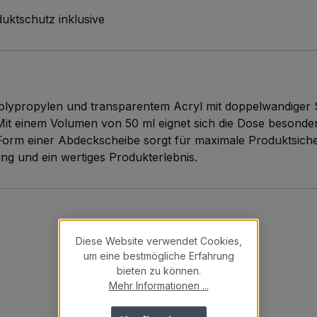
uktschutz inklusive
olypropylen und transparentem Acryl mit doppelwandiger S
it einem Volumen von 50 ml eignet sich die Dose besonder
Form einer Abdeckscheibe sorgt für maximale Produktsicher
 und ein wertiges Produkterlebnis.
Diese Website verwendet Cookies,
um eine bestmögliche Erfahrung
bieten zu können.
Mehr Informationen ...