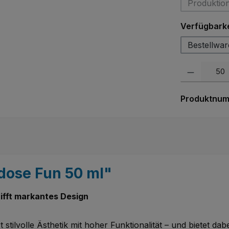
Produktio
Verfügbarke
Bestellwar
Produkt Anzah
Produktnu
dose Fun 50 ml"
rifft markantes Design
tilvolle Ästhetik mit hoher Funktionalität – und bietet dab