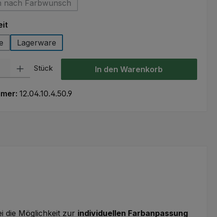
n nach Farbwunsch
(Diese Option ist zurzeit nicht verfügbar.)
auswählen
it
e
Lagerware
l: Gib den gewünschten Wert ein oder benutze die Schaltflächen um
Stück
In den Warenkorb
mmer:
12.04.10.4.50.9
ei die Möglichkeit zur
individuellen Farbanpassung