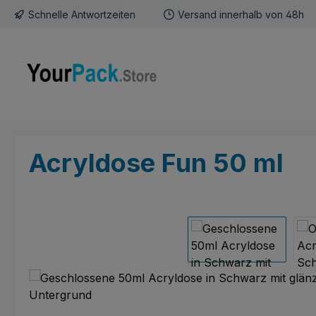
Schnelle Antwortzeiten
Versand innerhalb von 48h
m Hauptinhalt springen
Zur Suche springen
Zur Hauptnavigation springen
Acryldose Fun 50 ml
Bildergalerie überspringen