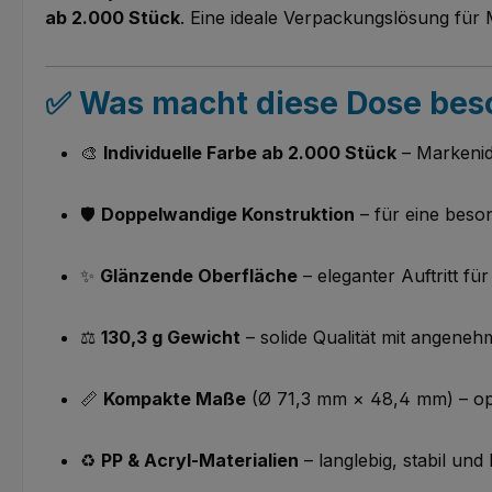
ab 2.000 Stück
. Eine ideale Verpackungslösung für 
✅ Was macht diese Dose bes
🎨
Individuelle Farbe ab 2.000 Stück
– Markenid
🛡️
Doppelwandige Konstruktion
– für eine beso
✨
Glänzende Oberfläche
– eleganter Auftritt fü
⚖️
130,3 g Gewicht
– solide Qualität mit angen
📏
Kompakte Maße
(Ø 71,3 mm × 48,4 mm) – opt
♻️
PP & Acryl-Materialien
– langlebig, stabil und