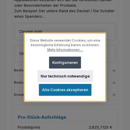
oder Besonderheiten der Produkte.
Zum Beispiel: Der untere Rand des Deckel / Die Schulter
eines Spenders...
Chrome gold
Diese Website verwendet Cookies, um eine
bestmögliche Erfahrung bieten zu können.
Mehr Informationen ...
Chrome silber
Konfigurieren
Bedruckung der Dose
Nur technisch notwendige
Bedruckungsangaben
Alle Cookies akzeptieren
Druckvorlage
Pro-Stück-Aufschläge
Produktpreis
2.825,7120 €