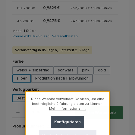
0,9629 €
Bis
20000
962,9000 € / 1000 Stück
0,9475 €
Ab
20001
947,5000 € / 1000 Stück
Inhalt:
1 Stück
Preise exkl. MwSt. zzgl. Versandkosten
Versandfertig in 85 Tagen, Lieferzeit 2-5 Tage
auswählen
Farbe
weiss + silberring
schwarz
pink
gold
silber
Produktion nach Farbwunsch
auswählen
Verfügbarkeit
Bestellware
Lagerware
Diese Website verwendet Cookies, um eine
bestmögliche Erfahrung bieten zu können.
Produkt Anzahl: Gib den gewünschten Wert ein oder benutze die Schaltfl
Mehr Informationen ...
Stück
In den Warenkorb
Konfigurieren
Produktnummer:
12.04.08.2.15.7