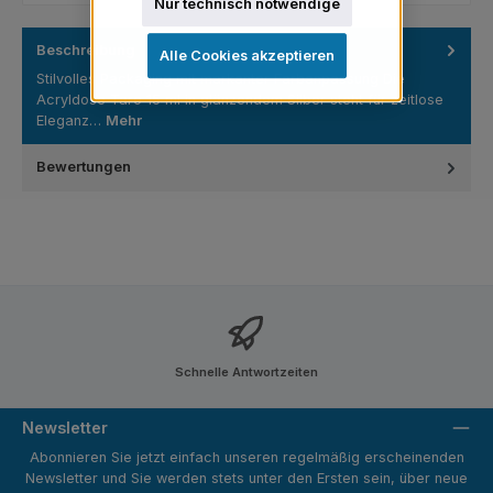
Nur technisch notwendige
Beschreibung
Alle Cookies akzeptieren
Stilvolles Packaging mit markanter Farbanpassung Die
Acryldose Taro 15 ml in glänzendem Silber steht für zeitlose
Eleganz…
Mehr
Bewertungen
Schnelle Antwortzeiten
Newsletter
Abonnieren Sie jetzt einfach unseren regelmäßig erscheinenden
Newsletter und Sie werden stets unter den Ersten sein, über neue