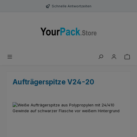
Zum Hauptinhalt springen
Schnelle Antwortzeiten
Aufträgerspitze V24-20
Bildergalerie überspringen