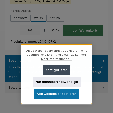
Versandfertig in 1 Tag, Lieferzeit 2-5 Tage
auswählen
Farbe Deckel
schwarz
weiss
natural
Produkt Anzahl: Gib den gewünschten Wert ein oder benutze die Schaltfl
Stück
In den Warenkorb
Produktnummer:
L04.01.07-2
Diese Website verwendet Cookies, um eine
bestmögliche Erfahrung bieten zu können.
Mehr Informationen ...
Beschreibung
🎯 Zeitloser Look trifft funktionales Design – mit Farboption ab
Konfigurieren
10.000 Stück Die Aufträgerspitze V24-20 in Weiß überzeugt…
Mehr
Nur technisch notwendige
Bewertungen
Alle Cookies akzeptieren