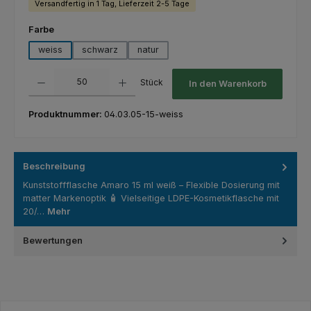
Versandfertig in 1 Tag, Lieferzeit 2-5 Tage
auswählen
Farbe
weiss
schwarz
natur
Produkt Anzahl: Gib den gewünschten Wert ein oder benutze die Schaltfl
Stück
In den Warenkorb
Produktnummer:
04.03.05-15-weiss
Beschreibung
Kunststoffflasche Amaro 15 ml weiß – Flexible Dosierung mit
matter Markenoptik 🧴 Vielseitige LDPE-Kosmetikflasche mit
20/…
Mehr
Bewertungen