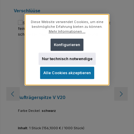
Produktgalerie überspringen
Verschlüüse
Diese Website verwendet Cookies, um eine
bestmögliche Erfahrung bieten zu können.
Mehr Informationen ...
Konfigurieren
Nur technisch notwendige
Alle Cookies akzeptieren
Aufträgerspitze V V20
Farbe Deckel:
schwarz
Inhalt:
1 Stück
(156,1000 € / 1000 Stück)