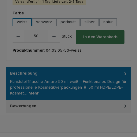
Versandfertig in 1 Tag, Lieferzeit 2-5 Tage
auswählen
Farbe
weiss
schwarz
perlmutt
silber
natur
Produkt Anzahl: Gib den gewünschten Wert ein oder benutze die Schaltfl
Stück
In den Warenkorb
Produktnummer:
04.03.05-50-weiss
Beschreibung
Kunststoffflasche Amaro 50 ml weiß – Funktionales Design für
professionelle Kosmetikverpackungen 🧴 50 ml HDPE/LDPE-
Kosmet…
Mehr
Bewertungen