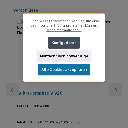
Produktgalerie überspringen
Verschlüsse
Diese Website verwendet Cookies, um eine
bestmögliche Erfahrung bieten zu können.
Mehr Informationen ...
Konfigurieren
Nur technisch notwendige
Alle Cookies akzeptieren
Aufträgerspitze V V20
Farbe Deckel:
weiss
Inhalt:
1 Stück
(156,1000 € / 1000 Stück)