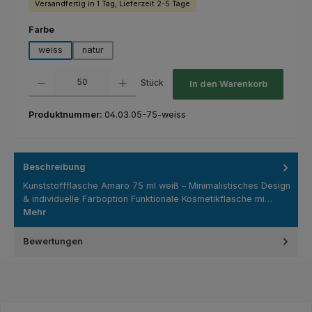
Versandfertig in 1 Tag, Lieferzeit 2-5 Tage
auswählen
Farbe
weiss
natur
Produkt Anzahl: Gib den gewünschten Wert ein oder benutze die Schaltfl
Stück
In den Warenkorb
Produktnummer:
04.03.05-75-weiss
Beschreibung
Kunststoffflasche Amaro 75 ml weiß – Minimalistisches Design
& individuelle Farboption Funktionale Kosmetikflasche mi…
Mehr
Bewertungen