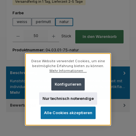
Versandfertig in 1 Tag, Lieferzeit 2-5 Tage
auswählen
Farbe
weiss
perlmutt
natur
Produkt Anzahl: Gib den gewünschten Wert ein oder benutze die Schaltfl
Stück
In den Warenkorb
Produktnummer:
04.03.01-75-natur
Diese Website verwendet Cookies, um eine
bestmögliche Erfahrung bieten zu können.
Mehr Informationen ...
Beschreibung
Kunststoffflasche Belle 75 ml natur – Funktionale Klarheit mit
Konfigurieren
individueller Farboption Halbtransparente HDPE-Kosmetikfla…
Mehr
Nur technisch notwendige
Bewertungen
Alle Cookies akzeptieren