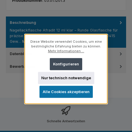
Produktnummer:
03.01.1201.3
Beschreibung
Nagellackflasche Afradit 12 ml klar – Runde Glasflasche für
präzise Markenästhetik Klare 12 ml Glasflasche mit 13/415
Gew…
Mehr
Diese Website verwendet Cookies, um eine
bestmögliche Erfahrung bieten zu können.
Mehr Informationen ...
Datenblätter
Konfigurieren
Bewertungen
Nur technisch notwendige
Alle Cookies akzeptieren
Schnelle Antwortzeiten