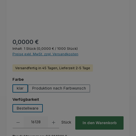
Regulärer Preis:
0,0000 €
Inhalt:
1 Stück
(0,0000 € / 1000 Stück)
Preise exkl. MwSt. zzgl. Versandkosten
Versandfertig in 45 Tagen, Lieferzeit 2-5 Tage
auswählen
Farbe
klar
Produktion nach Farbwunsch
auswählen
Verfügbarkeit
Bestellware
Produkt Anzahl: Gib den gewünschten Wert ein oder benutze die Schaltfl
Stück
In den Warenkorb