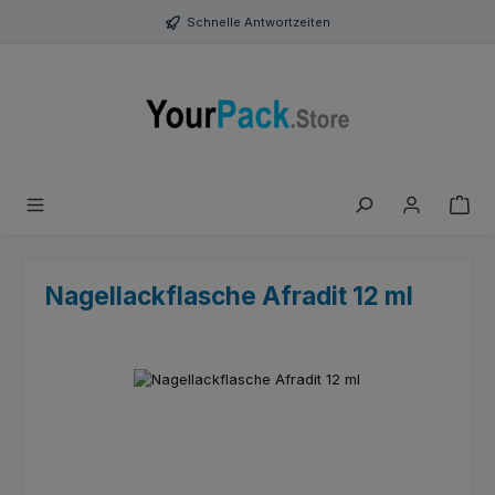
Zum Hauptinhalt springen
Schnelle Antwortzeiten
Nagellackflasche Afradit 12 ml
Bildergalerie überspringen