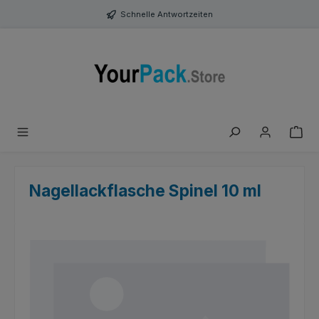
Zum Hauptinhalt springen
Schnelle Antwortzeiten
Nagellackflasche Spinel 10 ml
Bildergalerie überspringen