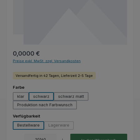
Regulärer Preis:
0,0000 €
Preise exkl. MwSt. zzgl. Versandkosten
Versandfertig in 42 Tagen, Lieferzeit 2-5 Tage
auswählen
Farbe
klar
schwarz
schwarz matt
Produktion nach Farbwunsch
auswählen
Verfügbarkeit
Bestellware
Lagerware
(Diese Option ist zurzeit nicht verfügbar.)
Produkt Anzahl: Gib den gewünschten Wert ein oder benutze die Schaltfl