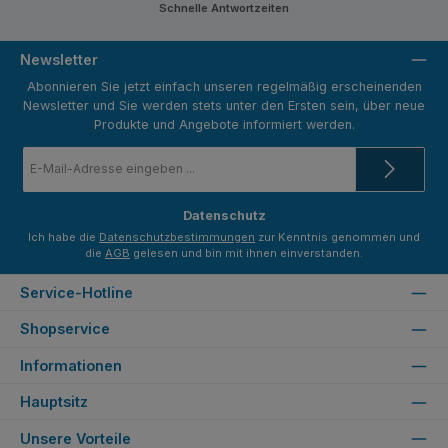
Schnelle Antwortzeiten
Newsletter
Abonnieren Sie jetzt einfach unseren regelmäßig erscheinenden
Newsletter und Sie werden stets unter den Ersten sein, über neue
Produkte und Angebote informiert werden.
E-
Mail-
Adresse
*
Datenschutz
Ich habe die
Datenschutzbestimmungen
zur Kenntnis genommen und
die
AGB
gelesen und bin mit ihnen einverstanden.
Service-Hotline
Shopservice
Informationen
Hauptsitz
Unsere Vorteile