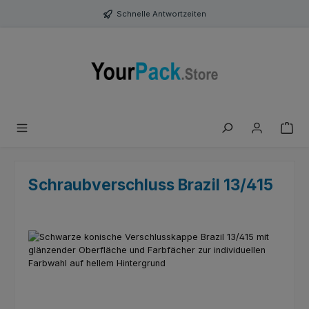
Zum Hauptinhalt springen
Schnelle Antwortzeiten
Schraubverschluss Brazil 13/415
Bildergalerie überspringen