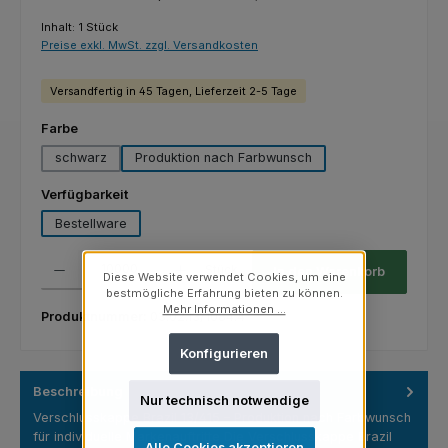
Inhalt:
1 Stück
Preise exkl. MwSt. zzgl. Versandkosten
Versandfertig in 45 Tagen, Lieferzeit 2-5 Tage
auswählen
Farbe
schwarz
Produktion nach Farbwunsch
auswählen
Verfügbarkeit
Bestellware
Produkt Anzahl: Gib den gewünschten Wert ein oder benutze die Schaltfl
Stück
In den Warenkorb
Diese Website verwendet Cookies, um eine
bestmögliche Erfahrung bieten zu können.
Mehr Informationen ...
Produktnummer:
03.02.13/1084.4
Konfigurieren
Beschreibung
Nur technisch notwendige
Verschlusskappe Brazil 13/415 – Produktion nach Farbwunsch
für individuelle Markenauftritte Die Verschlusskappe Brazil
Alle Cookies akzeptieren