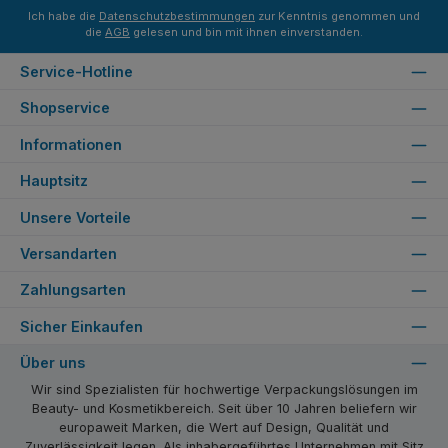
Ich habe die
Datenschutzbestimmungen
zur Kenntnis genommen und
die
AGB
gelesen und bin mit ihnen einverstanden.
Service-Hotline
Shopservice
Informationen
Hauptsitz
Unsere Vorteile
Versandarten
Zahlungsarten
Sicher Einkaufen
Über uns
Wir sind Spezialisten für hochwertige Verpackungslösungen im
Beauty- und Kosmetikbereich. Seit über 10 Jahren beliefern wir
europaweit Marken, die Wert auf Design, Qualität und
Zuverlässigkeit legen. Als inhabergeführtes Unternehmen mit Sitz