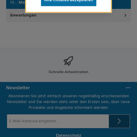
13…
Mehr
Bewertungen
Schnelle Antwortzeiten
Newsletter
Abonnieren Sie jetzt einfach unseren regelmäßig erscheinenden
Newsletter und Sie werden stets unter den Ersten sein, über neue
Produkte und Angebote informiert werden.
E-
Mail-
Adresse
*
Datenschutz