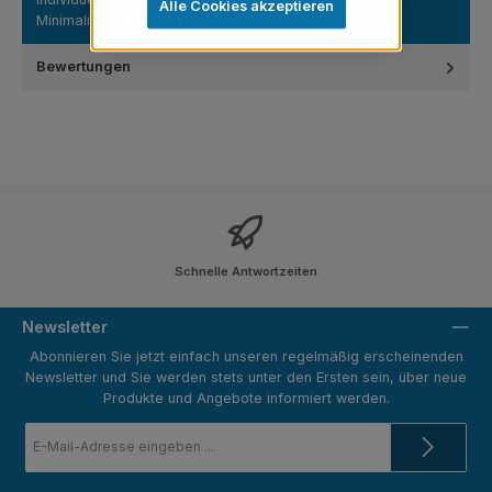
Alle Cookies akzeptieren
Minimalistisches…
Mehr
Bewertungen
Schnelle Antwortzeiten
Newsletter
Abonnieren Sie jetzt einfach unseren regelmäßig erscheinenden
Newsletter und Sie werden stets unter den Ersten sein, über neue
Produkte und Angebote informiert werden.
E-
Mail-
Adresse
*