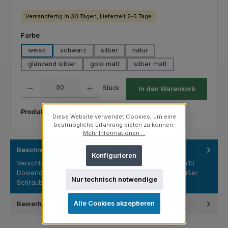
Versandfertig in 30 Tagen, Lieferzeit 2-5 Tage
auswählen
Farbe
weiss
schwarz
silber
natur
glänzend silber
gold matt
silber matt
Produkt Anzahl: Gib den gewünschten Wert ein oder benutze die Schaltfl
Stück
In den Warenkorb
Produktnummer:
04.01.01.1
Diese Website verwendet Cookies, um eine
bestmögliche Erfahrung bieten zu können.
Mehr Informationen ...
Beschreibung
Konfigurieren
Verschluss V24-16 mit montiertem Spritzeinsatz – 24/410
Dosierlösung in Weiß für punktgenaue Anwendung Weißer
Nur technisch notwendige
Schraubvers…
Mehr
Alle Cookies akzeptieren
Bewertungen